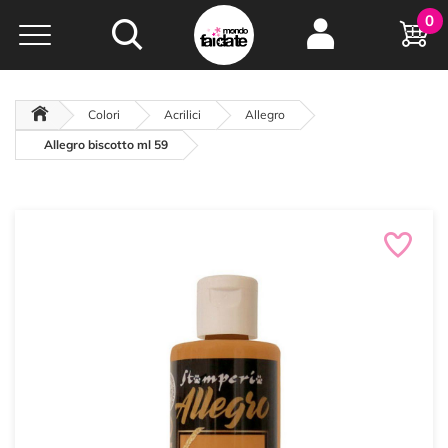
Hobby e
0
creatività...
a portata di click!
Negozio italiano
da
oltre 15 anni online
Colori
Acrilici
Allegro
Allegro biscotto ml 59