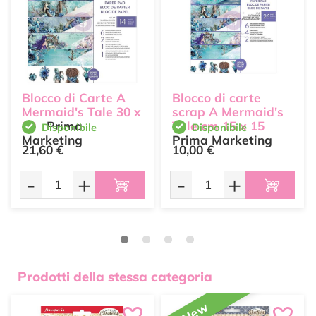
Blocco di Carte A
Blocco di carte
Mermaid's Tale 30 x
scrap A Mermaid's
30
Prima
Tale cm 15 x 15
Disponibile
Disponibile
Marketing
Prima Marketing
21,60 €
10,00 €
-
+
-
+
Prodotti della stessa categoria
New