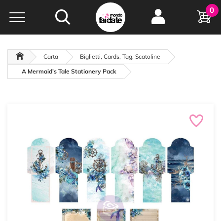
Hobby e
0
creatività...
a portata di click!
Negozio italiano
da
oltre 15 anni online
Carta
Biglietti, Cards, Tag, Scatoline
A Mermaid's Tale Stationery Pack