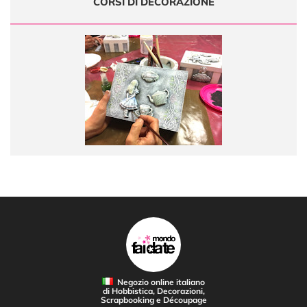
CORSI DI DECORAZIONE
Negozio online italiano
di Hobbistica, Decorazioni,
Scrapbooking e Découpage