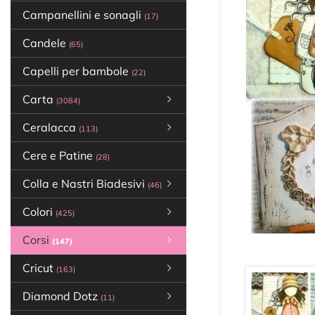
Campanellini e sonagli
(17)
Candele
(65)
Capelli per bambole
(22)
Carta
(3084)
Ceralacca
(113)
Cere e Patine
(28)
Colla e Nastri Biadesivi
(46)
Colori
(425)
Corsi
(147)
Cricut
(163)
Diamond Dotz
(11)