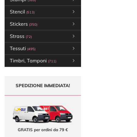
(389)
Stencil
(513)
Stickers
(350)
Strass
(72)
Tessuti
(495)
Timbri, Tamponi
(711)
SPEDIZIONE IMMEDIATA!
GRATIS per ordini da 79 €