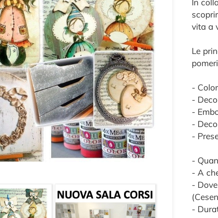
In col
scopri
vita a 
Le prin
pomeri
- Colo
- Deco
- Embo
- Deco
- Pres
- Quan
- A ch
- Dove
(Cesen
- Durat