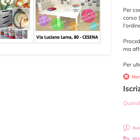
Per con
corso 
l'ordin
Proced
ma affr
Per ult
Non
Iscr
Quando
Rich
Met