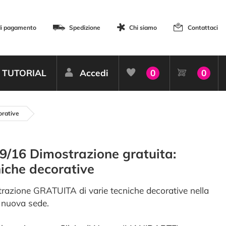
di pagamento
Spedizione
Chi siamo
Contattaci
TUTORIAL
Accedi
0
0
orative
9/16 Dimostrazione gratuita:
iche decorative
razione GRATUITA di varie tecniche decorative nella
 nuova sede.