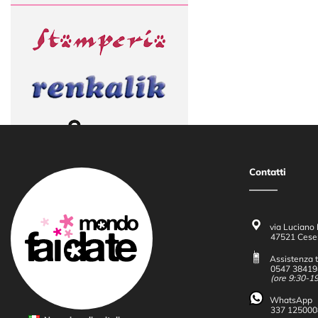
Contatti
CORSI DI DECORAZIONE
via Luciano 
47521 Cese
Assistenza t
0547 38419
(ore 9:30-19
WhatsApp
337 125000