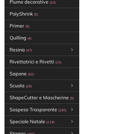
Piume decorative
(10)
PolyShrink
(5)
Primer
(5)
Quilling
(4)
Resina
(47)
Rivettatrici e Rivetti
(15)
Sapone
(42)
Scuola
(29)
ShapeCutter e Mascherine
(5)
Sospeso Trasparente
(180)
Speciale Natale
(119)
Stampi