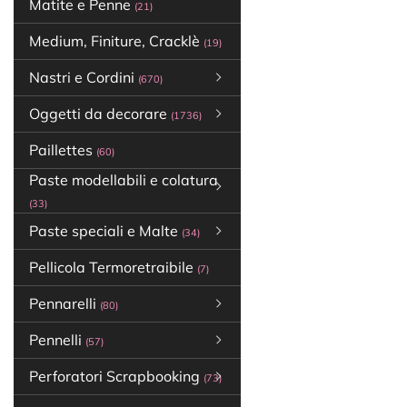
Matite e Penne
(21)
Medium, Finiture, Cracklè
(19)
Nastri e Cordini
(670)
Oggetti da decorare
(1736)
Paillettes
(60)
Paste modellabili e colatura
(33)
Paste speciali e Malte
(34)
Pellicola Termoretraibile
(7)
Pennarelli
(80)
Pennelli
(57)
Perforatori Scrapbooking
(73)