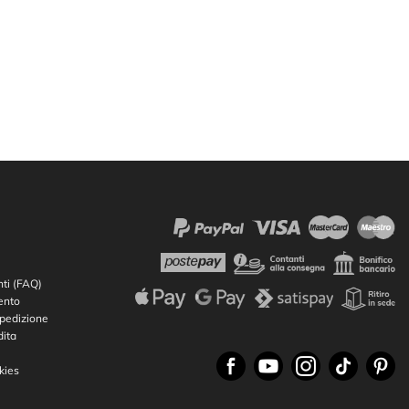
ti (FAQ)
ento
Spedizione
dita
kies