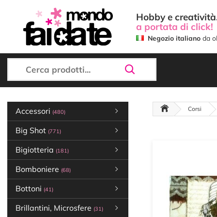
Hobby e creatività.
a portata di click!
Negozio italiano
da ol
Corsi
Accessori
(480)
Big Shot
(771)
Bigiotteria
(181)
Bomboniere
(68)
Bottoni
(41)
Brillantini, Microsfere
(31)