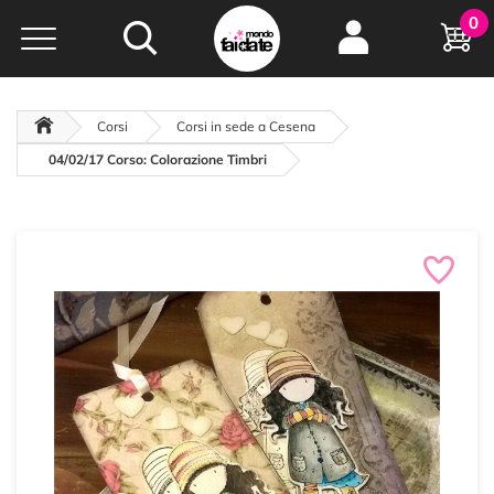
Hobby e
0
creatività...
a portata di click!
Negozio italiano
da
oltre 15 anni online
Corsi
Corsi in sede a Cesena
04/02/17 Corso: Colorazione Timbri