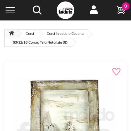
Hobby e
0
creatività...
a portata di click!
Negozio italiano
da
oltre 15 anni online
Corsi
Corsi in sede a Cesena
03/12/16 Corso: Tela Natalizia 3D